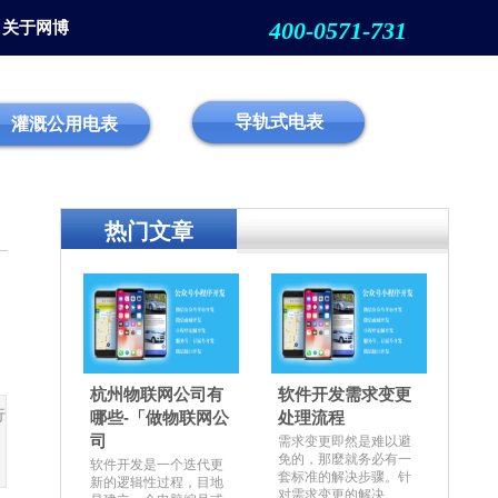
400-0571-731
关于网博
导轨式电表
灌溉公用电表
热门文章
杭州物联网公司有
软件开发需求变更
行
哪些-「做物联网公
处理流程
司
需求变更即然是难以避
免的，那麼就务必有一
软件开发是一个迭代更
套标准的解决步骤。针
新的逻辑性过程，目地
对需求变更的解决...