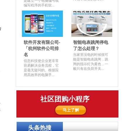
是建立一个电脑编号或
编写程序的手机软...
合
软件开发有限公司-
智能电表跳闸停电
「杭州软件公司排
了怎么处理？
名
当家里没电的时候很可
购
能是智能电表跳闸，跳
信息科技使企业更非常
闸的指示灯为黄色，一
容易解决业务流程，它
般只有在负荷开关...
是毫无疑问的。根据应
技
用高效率的电脑手...
务
社区团购小程序
人
展
马上了解
头条热搜