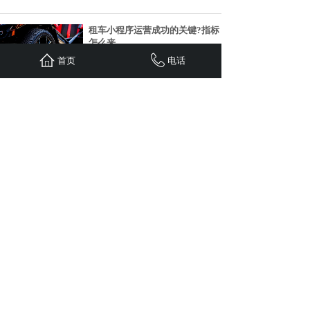
租车小程序运营成功的关键?指标
怎么来
6220
首页
电话
租车小程序运营需围绕用户体验优化、
数据驱动决策、盈利模式创新
用户使用比较容易接受租车小程
序？
5662
租车小程序因其便捷性、灵活性和成本
效益，适用于多种用户群体及
租车黑科技，省心更省金！租车
小程序浅
5920
汽车租赁小程序旨在为用户提供便捷、
高效的租车服务体验，同时帮
<
1
2
3
4
5
...
36
37
>