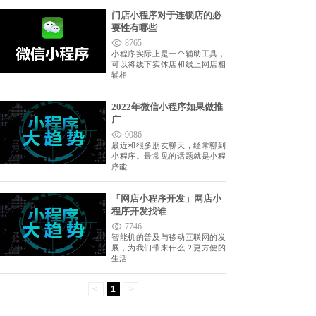
门店小程序对于连锁店的必
要性有哪些
8765
小程序实际上是一个辅助工具，
可以将线下实体店和线上网店相
辅相
2022年微信小程序如果做推
广
9086
最近和很多朋友聊天，经常聊到
小程序。最常见的话题就是小程
序能
「网店小程序开发」网店小
程序开发找谁
7746
智能机的普及与移动互联网的发
展，为我们带来什么？更方便的
生活
<
1
>