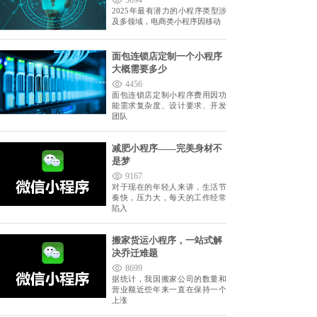
5094
2025年最有潜力的小程序类型涉
及多领域，电商类小程序因移动
面包连锁店定制一个小程序
大概需要多少
4456
面包连锁店定制小程序费用因功
能需求复杂度、设计要求、开发
团队
减肥小程序——完美身材不
是梦
9167
对于现在的年轻人来讲，生活节
奏快，压力大，每天的工作经常
陷入
搬家货运小程序，一站式解
决乔迁难题
8699
据统计，我国搬家公司的数量和
营业额近些年来一直在保持一个
上涨