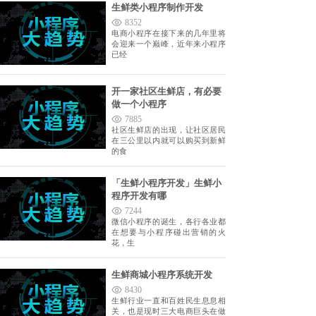
生鲜类小程序制作开发
8352
电商小程序在接下来的几年里将
会迎来一个巅峰，近年来小程序
已经
开一家社区生鲜店，有必要
做一个小程序
7885
社区生鲜店的出现，让社区居民
在三公里以内就可以购买到新鲜
的食
「生鲜小程序开发」生鲜小
程序开发有哪
7244
微信小程序的诞生，各行各业都
在想要与小程序碰出营销的火
花，生
生鲜商城小程序系统开发
8430
生鲜行业一直和百姓民生息息相
关，也是现时三大电商巨头在做