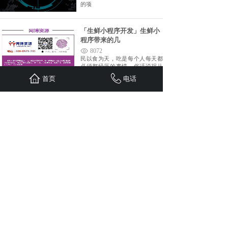
的项
「生鲜小程序开发」生鲜小
程序带来的几
8072
民以食为天，吃是每个人每天都
必须都经历的事情。俗话说祸从
口出
首页
电话
水果店小程序门店小程序开
发 生鲜水果
7876
很多水果店商家为了提高线上曝
光度，会开发门店小程序，利用
门店
<
1
>