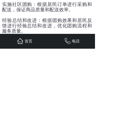
实施社区团购：根据居民订单进行采购和
配送，保证商品质量和配送效率。
经验总结和改进：根据团购效果和居民反
馈进行经验总结和改进，优化团购流程和
服务质量。
首页
电话
需要注意的是，在进行社区团购之前，需
要获取有关团购的相关法律法规，并遵守
当地的规定。同时，也需要保证商品质量
和安全，并尽可能满足居民需求，才能获
得更好的效果和声誉。
上一篇：
社区团购如何运营？
下一篇：
本地社区团购怎么做？
全国服务热线
15381156525
1813162522@qq.com