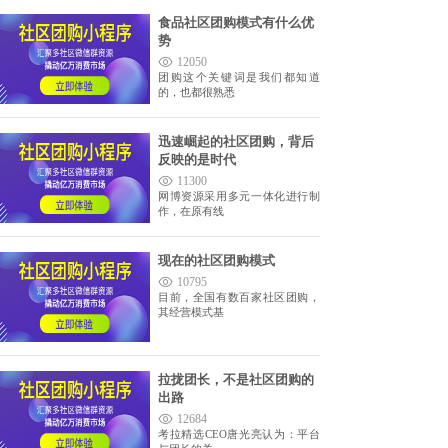
食品社区团购模式有什么优
势
12050
团购这个关键词是我们都知道
的，也都很熟悉
迅速崛起的社区团购，背后
反映的是时代
11300
网博资源采用多元一体化进行制
作，在原有线
现在的社区团购模式
10795
目前，全国有数百家社区团购，
其经营模式基
拉拢团长，不是社区团购的
出路
12684
考拉精选CEO唐光亮认为：平台