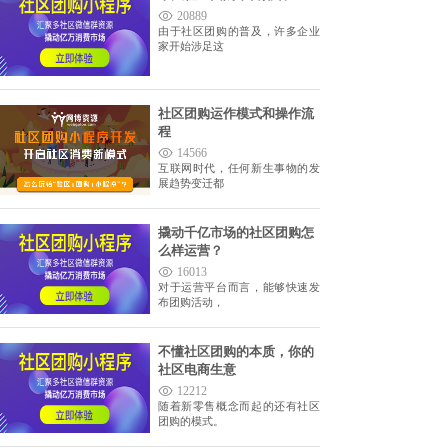
20889
由于社区团购的普及，许多企业
家开始涉足这
社区团购运作模式和操作流
程
14566
互联网时代，任何新生事物的发
展趋势变迁都
撬动千亿市场的社区团购怎
么样运营？
16013
对于运营平台而言，能够快速发
布团购活动，
不懂社区团购的本质，你的
社区电商生意
12212
随着新零售概念而起的还有社区
团购的模式。