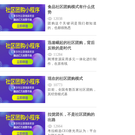
食品社区团购模式有什么优
势
12038
团购这个关键词是我们都知道
的，也都很熟悉
迅速崛起的社区团购，背后
反映的是时代
11284
网博资源采用多元一体化进行制
作，在原有线
现在的社区团购模式
10773
目前，全国有数百家社区团购，
其经营模式基
拉拢团长，不是社区团购的
出路
12664
考拉精选CEO唐光亮认为：平台