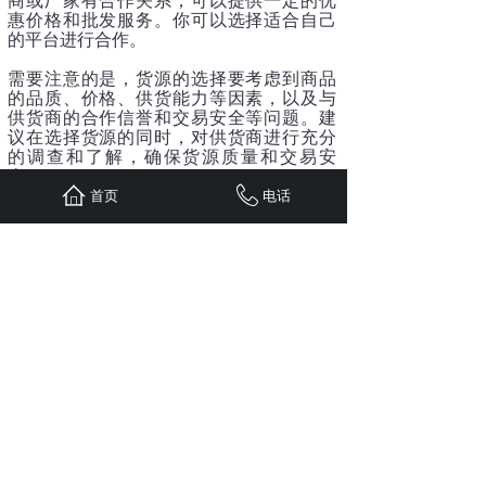
商或厂家有合作关系，可以提供一定的优
惠价格和批发服务。你可以选择适合自己
的平台进行合作。
需要注意的是，货源的选择要考虑到商品
的品质、价格、供货能力等因素，以及与
供货商的合作信誉和交易安全等问题。建
议在选择货源的同时，对供货商进行充分
的调查和了解，确保货源质量和交易安
全。
首页
电话
总之，在小区团购群中找到货源需要一定
的努力和耐心，可以通过多种方式寻找和
选择合适的货源，并与供货商建立良好的
合作关系，提高团购业务的质量和收益水
平。
上一篇：
什么是社区团购怎么做？
下一篇：
买个社区团购小程序多少钱？
全国服务热线
15381156525